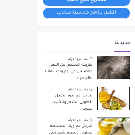
مشاريع تخرج جاهزة
افضل برنامج محاسبة سحابي
جديدينا
منذ بضع اعوام
طريقة التخلص من القمل
والصيبان في يوم واحد نهائيا
عالم حواء
منذ بضع اعوام
تجربتي مع بذور الخردل
لتطويل الشعر وللشيب
مجرب
منذ بضع اعوام
تجربتي مع زيت السمسم
لتطويل وتنعيم شعر بنتي