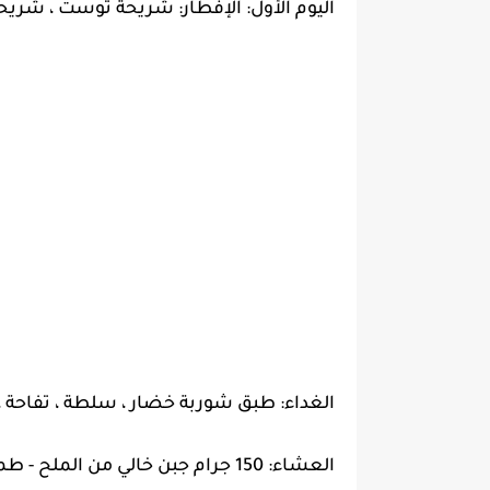
اليوم الأول: الإفطار: شريحة توست ، شري
الغداء: طبق شوربة خضار ، سلطة ، تفاحة
العشاء: 150 جرام جبن خالي من الملح - طماطم - كوب شاي أخضر.