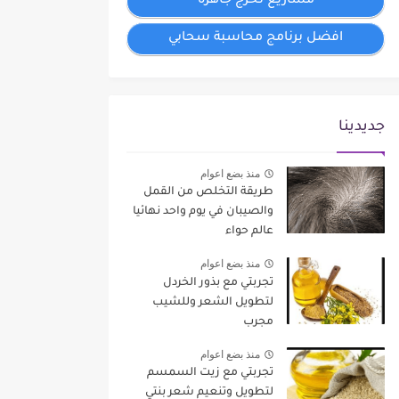
مشاريع تخرج جاهزة
افضل برنامج محاسبة سحابي
جديدينا
منذ بضع اعوام
طريقة التخلص من القمل
والصيبان في يوم واحد نهائيا
عالم حواء
منذ بضع اعوام
تجربتي مع بذور الخردل
لتطويل الشعر وللشيب
مجرب
منذ بضع اعوام
تجربتي مع زيت السمسم
لتطويل وتنعيم شعر بنتي