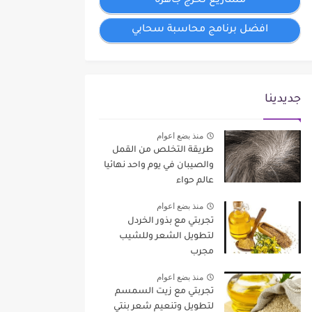
مشاريع تخرج جاهزة
افضل برنامج محاسبة سحابي
جديدينا
منذ بضع اعوام
طريقة التخلص من القمل
والصيبان في يوم واحد نهائيا
عالم حواء
منذ بضع اعوام
تجربتي مع بذور الخردل
لتطويل الشعر وللشيب
مجرب
منذ بضع اعوام
تجربتي مع زيت السمسم
لتطويل وتنعيم شعر بنتي