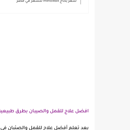
سعر بخاخ minoxidil للشعر في مصر
افضل علاج للقمل والصيبان بطرق طبيعية
بعد تعلم أفضل علاج للقمل والصئبان في ا