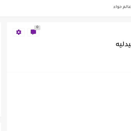
الم حواء
الم حواء
0
عالم حواء
دليه
بشرة
رة الدهنية عالم حواء
دودة